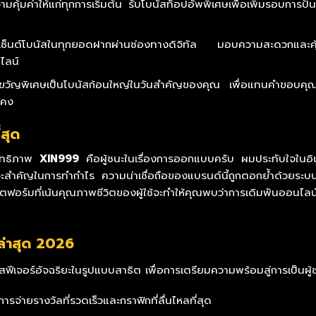
ุ้มค่าให้แก่ทุกการเริ่มต้น รับโบนัสท็อปอัพพิเศษเพื่อเพิ่มรอบการปั
ซ็นต์โบนัสในทุกยอดฝากผ่านช่องทางดิจิทัล มอบความสะดวกและคุ้มค่าใ
ไลน์
ญพิเศษเป็นโบนัสก้อนใหญ่ในวันสำคัญของคุณ เพื่อแทนคำขอบคุณที่ร
นคง
สุด
สิทธิภาพ
XIN999
คือผู้ชนะในเรื่องการออกแบบครับ ผมประทับใจในอิน
หวะสำคัญในการทำกำไร ความน่าเชื่อถือของแบรนด์นี้ถูกตอกย้ำด้วยระบบ
ร์มที่เน้นคุณภาพชีวิตของผู้ใช้จะทำให้คุณพบว่าการเดิมพันออนไลน์นั้
ล่าสุด 2026
มผัสฟีเจอร์อัจฉริยะในรูปแบบสาธิต เพื่อการเตรียมความพร้อมสู่การเป็นผ
ารจ่ายรางวัลที่รวดเร็วและกราฟิกที่ลื่นไหลที่สุด