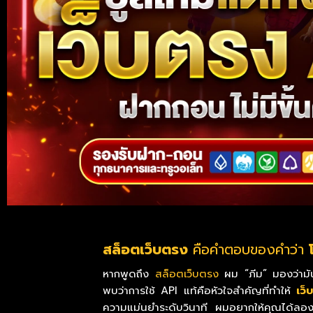
สล็อตเว็บตรง
คือคำตอบของคำว่า
หากพูดถึง
สล็อตเว็บตรง
ผม “ภีม” มองว่ามัน
พบว่าการใช้ API แท้คือหัวใจสำคัญที่ทำให้
เว็
ความแม่นยำระดับวินาที ผมอยากให้คุณได้ลองส