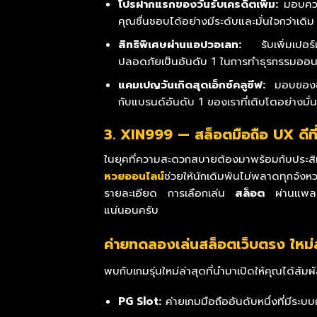
โปรฝากแรกของวันรับเครดิตเพิ่ม:
มอบความค
คุณชื่นชอบได้อย่างมีระดับและมั่นใจกว่าเดิม
สิทธิพิเศษผ่านแอปวอเลท:
รับเพิ่มเปอร์เ
ปลอดภัยเป็นอันดับ 1 ในการทำธุรกรรมออน
แคมเปญวันเกิดสุดเอ็กซ์คลูซีฟ:
มอบของขวั
กับแบรนด์อันดับ 1 ของเราที่เติบโตอย่างมั่
3. XIN999 — สล็อตมือถือ UX ดีที่
ในยุคที่ความสะดวกสบายต้องมาพร้อมกับประ
หวยออนไลน์
ช่วยให้นักเดิมพันไม่พลาดทุกจัง
รายละเอียด การเลือกเล่น
สล็อต
ผ่านแพลตฟอ
แน่นอนครับ
ค่ายทดลองเล่นสล็อตเว็บตรง ใหม่
พบกับเกมรุ่นใหม่ล่าสุดที่นำมาเปิดให้คุณได้สั
PG Slot:
ค่ายเกมมือถืออันดับหนึ่งที่มีระบบก