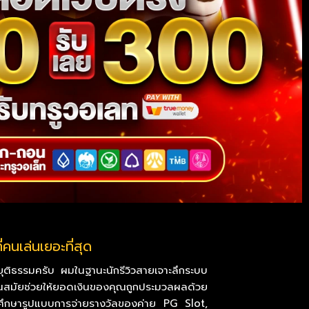
คนเล่นเยอะที่สุด
ุติธรรมครับ ผมในฐานะนักรีวิวสายเจาะลึกระบบ
ันสมัยช่วยให้ยอดเงินของคุณถูกประมวลผลด้วย
ศึกษารูปแบบการจ่ายรางวัลของค่าย PG Slot,