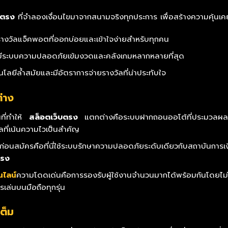
บตรง
ที่จำลองเงื่อนไขมาจากสนามจริงทุกประการ เพื่อสร้างความคุ้นเคยก
รางวัลแจ็คพอตที่ออกบ่อยและเข้าใจง่ายสำหรับทุกคน
ที่มีระบบความปลอดภัยเข้มงวดและคลังเกมหลากหลายที่สุด
โลยีล้ำสมัยและมีอัตราการจ่ายรางวัลที่น่าประทับใจ
่าง
ที่ทำให้
สล็อตเว็บตรง
แตกต่างคือระบบฝากถอนออโต้ที่ประมวลผลสำเร
ลที่เน้นความไวเป็นสำคัญ
รู้ก่อนสมัครคือที่นี่ใช้ระบบรักษาความปลอดภัยระดับเดียวกับสถาบันการ
ตรง
ไลน์
ความโดดเด่นคือการรองรับผู้ใช้งานจำนวนมากได้พร้อมกันโดยไม่ม
เล่นบนมือถือทุกรุ่น
ต็ม