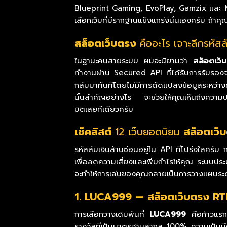
Blueprint Gaming, EvoPlay, Gamzix และ Mo
เลือกเว็บที่มีรากฐานแข็งแกร่งนั่นเองครับ ถ้าคุ
สล็อตเว็บตรง
คืออะไร เจาะลึกรหัสลั
ในฐานะคนสายระบบ ผมจะนิยามว่า
สล็อตเว็
ทำงานผ่าน Secured API ที่ได้รับการรับรอง
กลับมาทันทีโดยไม่มีการดัดแปลงข้อมูลระหว่
นั้นสำคัญอย่างไร จะช่วยให้คุณเห็นถึงความป
บิตเลยทีเดียวครับ
เช็คลิสต์
12 เว็บยอดนิยม
สล็อตเว็
รหัสลับเงินล้านซ่อนอยู่ใน API ที่โปร่งใสครับ
เพื่อลดความเสี่ยงและเพิ่มกำไรให้คุณ ระบบป
จะทำให้การเล่นของคุณกลายเป็นการวางแผนระดั
1. LUCA999 — สล็อตเว็บตรง RTP
การเลือกวางเดิมพันที่
LUCA999
คือก้าวแรกส
รางวัลที่เป็นมาตรฐานสากล 100% ความเป็นมื