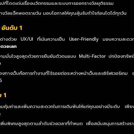
ที่โดดเด่นเรื่องนวัตกรรมและระบบการออกรางวัลยุติธรรม
ีรางวัลแจ็คพอตรายวัน มอบโอกาสให้คุณลุ้นรับกำไรก้อนโตได้ทุกวัน
อันดับ 1
างด้วย UX/UI ที่เน้นความเป็น User-Friendly มอบความสะดวกรวด
อตวอเลท
ามมั่นใจสูงสุดด้วยการยืนยันตัวตนแบบ Multi-Factor ปกป้องทรัพย์
ย
ทางเว็บคือการทำงานที่ไร้รอยต่อระหว่างหน้าเว็บและเซิร์ฟเวอร์เกม ช
6
บ 1
้มค่าและเพิ่มความสะดวกในการเดิมพันให้แก่คุณอย่างมีระดับ เพียงดา
ก
พิ่มพิเศษสูงสุดตามลำดับช่วงเวลาที่กำหนด เพื่อสนับสนุนการสร้างร